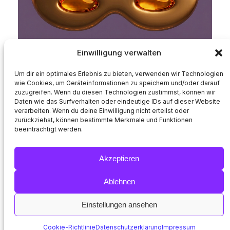
Einwilligung verwalten
Um dir ein optimales Erlebnis zu bieten, verwenden wir Technologien
wie Cookies, um Geräteinformationen zu speichern und/oder darauf
zuzugreifen. Wenn du diesen Technologien zustimmst, können wir
Daten wie das Surfverhalten oder eindeutige IDs auf dieser Website
verarbeiten. Wenn du deine Einwilligung nicht erteilst oder
zurückziehst, können bestimmte Merkmale und Funktionen
© 2007-2026 ClothingLand – Kostüme & Masken, Berlin
beeinträchtigt werden.
Akzeptieren
ClothingLand
Instagra
Faceb
Ablehnen
Einstellungen ansehen
Cookie-Richtlinie
Datenschutzerklärung
Impressum